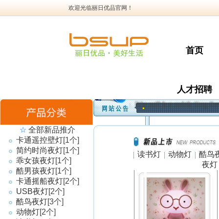
欢迎光临丽日优品官网！
首页
人才招聘
· We will be exhibiting the
☆
全部新品推介
卡通遥控壁灯
[1个]
简约时尚夜灯
[1个]
读书灯
动物灯
酷鸟
乖女孩夜灯
[1个]
夜灯
酷男孩夜灯
[1个]
卡通摇船夜灯
[2个]
USB夜灯
[2个]
酷鸟夜灯
[3个]
动物灯
[2个]