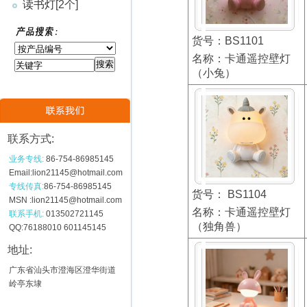
读书灯
[2个]
货号：BS1101
名称：卡通遥控壁灯
（小兔）
联系方式:
业务专线:
86-754-86985145
Email:lion21145@hotmail.com
专线传真:
86-754-86985145
货号： BS1104
MSN :lion21145@hotmail.com
名称：卡通遥控壁灯
联系手机:
013502721145
（独角兽）
QQ:76188010 601145145
地址:
广东省汕头市澄海区澄华街道
岭亭东埭