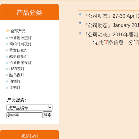
『公司动态』
27-30 April
『公司动态』
January 201
☆
全部产品
『公司动态』
2016年香
卡通遥控壁灯
共[
3
]条信息 分[
1
简约时尚夜灯
乖女孩夜灯
酷男孩夜灯
卡通摇船夜灯
USB夜灯
酷鸟夜灯
动物灯
读书灯