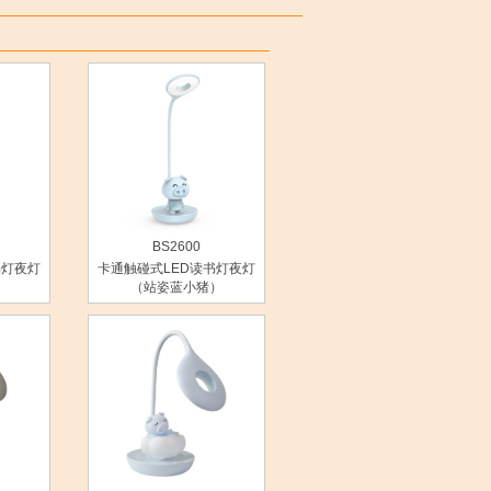
BS2600
书灯夜灯
卡通触碰式LED读书灯夜灯
）
（站姿蓝小猪）