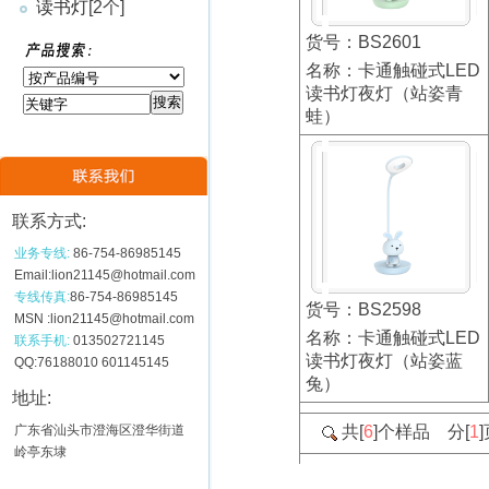
读书灯
[2个]
货号：BS2601
名称：卡通触碰式LED
读书灯夜灯（站姿青
蛙）
联系方式:
业务专线:
86-754-86985145
Email:lion21145@hotmail.com
专线传真:
86-754-86985145
货号：BS2598
MSN :lion21145@hotmail.com
名称：卡通触碰式LED
联系手机:
013502721145
读书灯夜灯（站姿蓝
QQ:76188010 601145145
兔）
地址:
广东省汕头市澄海区澄华街道
共[
6
]个样品 分[
1
岭亭东埭