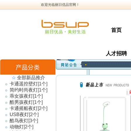
欢迎光临丽日优品官网！
首页
人才招聘
☆
全部新品推介
卡通遥控壁灯
[1个]
简约时尚夜灯
[1个]
乖女孩夜灯
[1个]
酷男孩夜灯
[1个]
卡通摇船夜灯
[2个]
USB夜灯
[2个]
酷鸟夜灯
[3个]
动物灯
[2个]